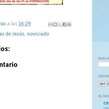
zas
a las
16:29
as de Jesús
,
noviciado
os:
BUSC
ntario
ARCHI
BLOGS
ce
¡H