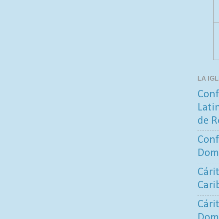
LA IG
Conf
Lati
de R
Conf
Dom
Cári
Cari
Cári
Dom