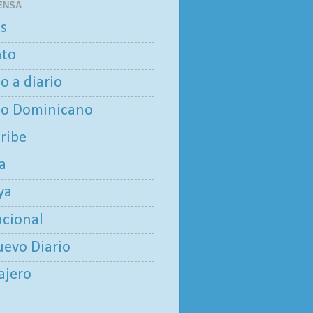
ENSA
as
nto
io a diario
io Dominicano
aribe
ía
ya
acional
uevo Diario
iajero