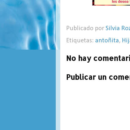
Publicado por
Silvia Ro
Etiquetas:
antoñita
,
Hij
No hay comentari
Publicar un come