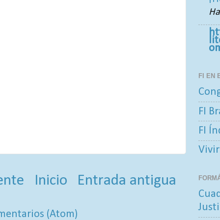
Ha
ht
li
o
FI EN
Cong
FI Br
FI Í
Vivir
ente
Inicio
Entrada antigua
FORM
Cuad
Justi
mentarios (Atom)