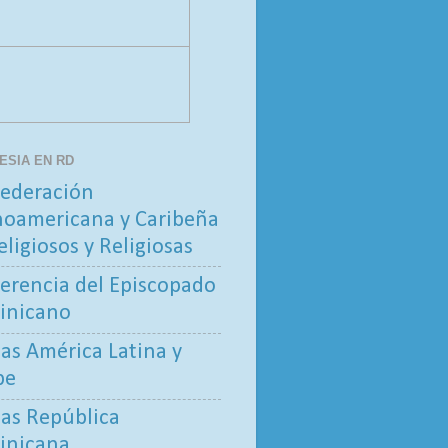
LESIA EN RD
ederación
noamericana y Caribeña
eligiosos y Religiosas
erencia del Episcopado
inicano
tas América Latina y
be
tas República
inicana