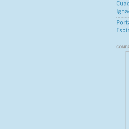
Cuad
Igna
Port
Espi
COMPA