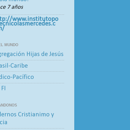
ce 7 años
tp://www.institutopo
tecnicolasmercedes.c
m/
 EL MUNDO
regación Hijas de Jesús
asil-Caribe
ndico-Pacífico
 FI
ÁNDONOS
ernos Cristianimo y
cia