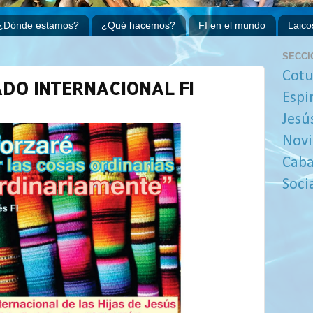
¿Dónde estamos?
¿Qué hacemos?
FI en el mundo
Laico
SECCI
Cotu
ADO INTERNACIONAL FI
Espi
Jesú
Novi
Caba
Soci