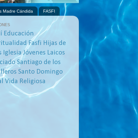
s Madre Cándida
FASFI
ONES
í
Educación
ritualidad
Fasfi
Hijas de
s
Iglesia
Jóvenes
Laicos
ciado
Santiago de los
lleros
Santo Domingo
al
Vida Religiosa