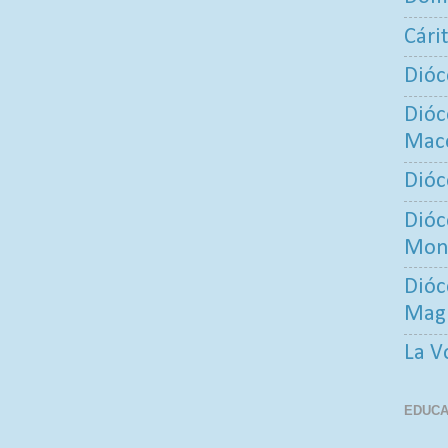
Cári
Dióc
Dióc
Maco
Dióc
Dióc
Mont
Dióc
Mag
La V
EDUCA