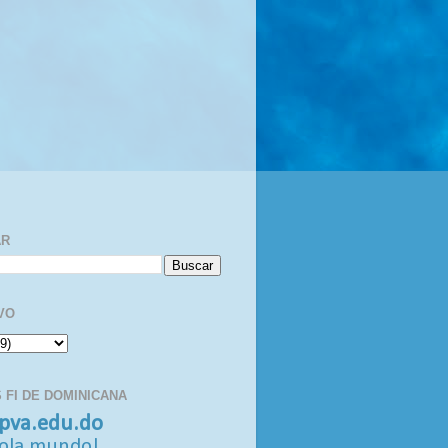
AR
VO
 FI DE DOMINICANA
pva.edu.do
ola mundo!