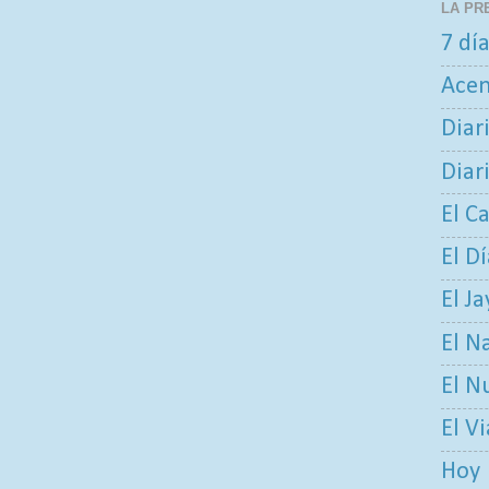
LA PR
7 dí
Ace
Diar
Diar
El C
El D
El Ja
El N
El N
El V
Hoy