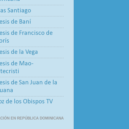
tas Santiago
esis de Baní
esis de Francisco de
rís
esis de la Vega
esis de Mao-
ecristi
esis de San Juan de la
uana
oz de los Obispos TV
CIÓN EN REPÚBLICA DOMINICANA