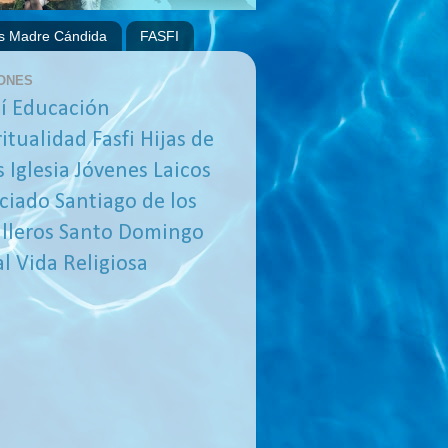
s Madre Cándida
FASFI
ONES
í
Educación
ritualidad
Fasfi
Hijas de
s
Iglesia
Jóvenes
Laicos
ciado
Santiago de los
lleros
Santo Domingo
al
Vida Religiosa