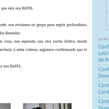
que esta nos BASTA.
tarde, nos reunimos en grupo para seguir profundizan,
las llamadas.
LA IG
la cena, nos esperaba una rica noche festiva, donde
Conf
bachata, y salsa cubana, seguimos confirmando que lo
Lati
de R
a nos BASTA.
Conf
Dom
Cári
Cari
Cári
Dom