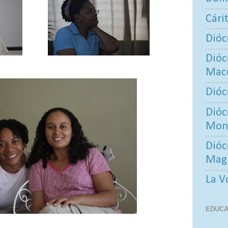
Cári
Dióc
Dióc
Maco
Dióc
Dióc
Mont
Dióc
Mag
La V
EDUCA