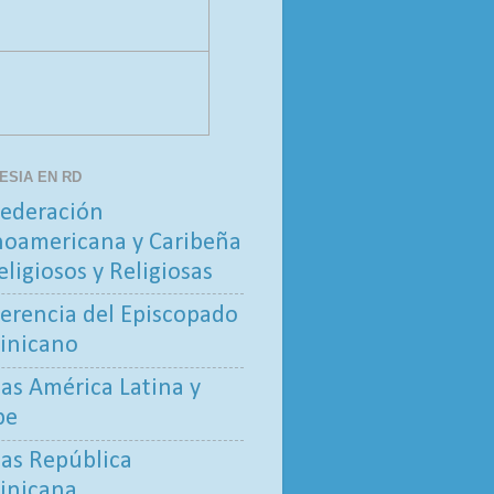
LESIA EN RD
ederación
noamericana y Caribeña
eligiosos y Religiosas
erencia del Episcopado
inicano
tas América Latina y
be
tas República
inicana