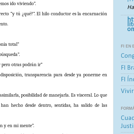
emos ido viviendo”.
Ha
ecto “y tú ¿qué?”. El hilo conductor es la encarnación
ht
li
nto.
o
onía total”
FI EN
búsqueda”.
Cong
r pero otras podrán ir”
FI Br
disposición, transparencia para desde ya ponerme en
FI Í
Vivir
asimilarla, posibilidad de manejarla. Es visceral. Lo que
han hecho desde dentro, sentidas, ha salido de las
FORM
Cuad
Justi
ón y en mi mente”.