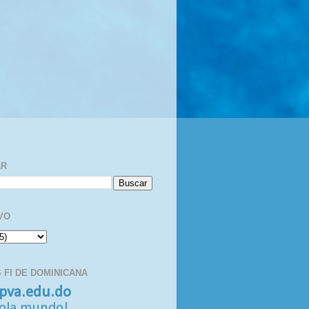
AR
VO
 FI DE DOMINICANA
pva.edu.do
ola mundo!