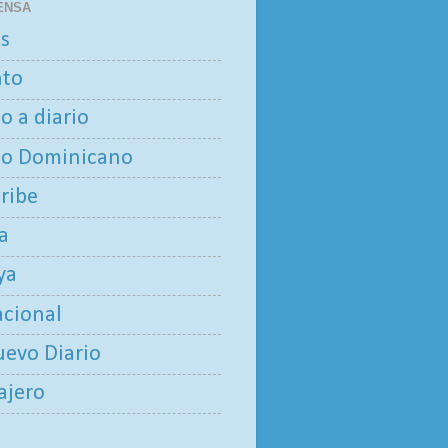
ENSA
as
nto
io a diario
io Dominicano
aribe
ía
ya
acional
uevo Diario
iajero