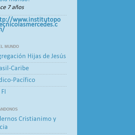
ce 7 años
tp://www.institutopo
tecnicolasmercedes.c
m/
 EL MUNDO
regación Hijas de Jesús
asil-Caribe
ndico-Pacífico
 FI
ÁNDONOS
ernos Cristianimo y
cia