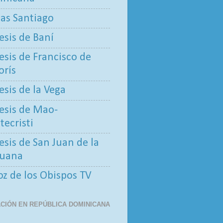
tas Santiago
esis de Baní
esis de Francisco de
rís
esis de la Vega
esis de Mao-
ecristi
esis de San Juan de la
uana
oz de los Obispos TV
CIÓN EN REPÚBLICA DOMINICANA