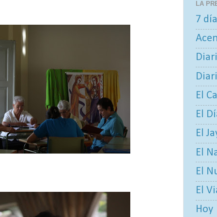
LA PR
7 dí
Ace
Diar
Diar
El C
El D
El Ja
El N
El N
El V
Hoy