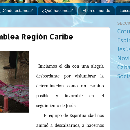
¿Dónde estamos?
¿Qué hacemos?
FI en el mundo
Laico
SECCI
Cotu
mblea Región Caribe
Espi
Jesú
Novi
Iniciamos el día con una alegría
Caba
desbordante por vislumbrar la
Soci
determinación como un camino
posible y favorable en el
seguimiento de Jesús.
El equipo de Espiritualidad nos
animó a descalzarnos, a hacernos