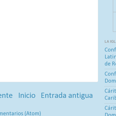
LA IG
Conf
Lati
de R
Conf
Dom
Cári
ente
Inicio
Entrada antigua
Cari
Cári
mentarios (Atom)
Dom