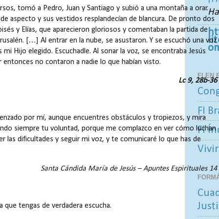
sos, tomó a Pedro, Juan y Santiago y subió a una montaña a orar.
Ha
de aspecto y sus vestidos resplandecían de blancura. De pronto dos
sés y Elías, que aparecieron gloriosos y comentaban la partida de
ht
li
rusalén. […] Al entrar en la nube, se asustaron. Y se escuchó una voz
o
 mi Hijo elegido. Escuchadle. Al sonar la voz, se encontraba Jesús
or entonces no contaron a nadie lo que habían visto.
FI EN
Lc 9, 28b-36
Cong
FI Br
enzado por mí, aunque encuentres obstáculos y tropiezos, y mira
FI Í
ando siempre tu voluntad, porque me complazco en ver cómo luchan
r las dificultades y seguir mi voz, y te comunicaré lo que has de
Vivir
Santa Cándida María de Jesús – Apuntes Espirituales 14
FORM
Cuad
Justi
a que tengas de verdadera escucha.