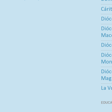
Cári
Dióc
Dióc
Maco
Dióc
Dióc
Mont
Dióc
Mag
La V
EDUCA