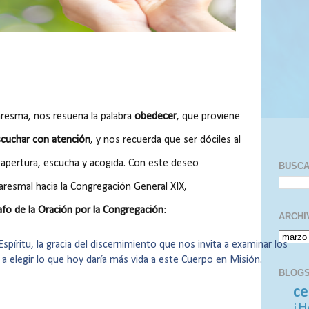
esma, nos resuena la palabra
obedecer
, que proviene
cuchar con atención
, y nos recuerda que ser dóciles al
e apertura, escucha y acogida. Con este deseo
BUSC
esmal hacia la Congregación General XIX,
fo de la Oración por la Congregación
:
ARCHI
spíritu, la gracia del discernimiento que nos invita a examinar los
a elegir lo que hoy daría más vida a este Cuerpo en Misión.
BLOGS
ce
¡H