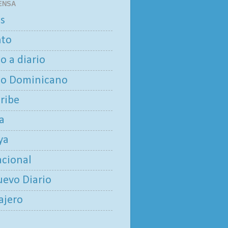
ENSA
as
nto
io a diario
io Dominicano
aribe
ía
ya
acional
uevo Diario
iajero