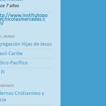
ce 7 años
tp://www.institutopo
tecnicolasmercedes.c
m/
 EL MUNDO
regación Hijas de Jesús
asil-Caribe
ndico-Pacífico
 FI
ÁNDONOS
ernos Cristianimo y
cia