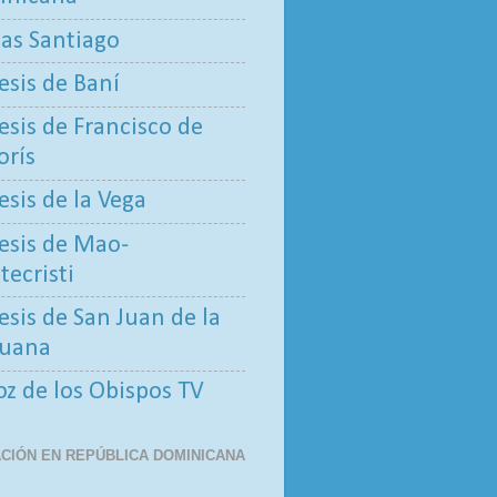
tas Santiago
esis de Baní
esis de Francisco de
rís
esis de la Vega
esis de Mao-
ecristi
esis de San Juan de la
uana
oz de los Obispos TV
CIÓN EN REPÚBLICA DOMINICANA