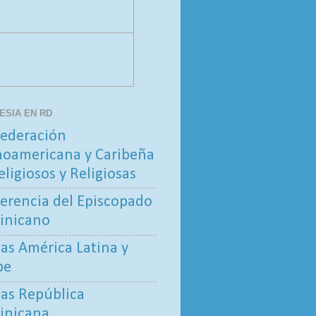
LESIA EN RD
ederación
noamericana y Caribeña
eligiosos y Religiosas
erencia del Episcopado
inicano
tas América Latina y
be
tas República
inicana