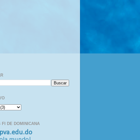
AR
VO
 FI DE DOMINICANA
pva.edu.do
ola mundo!