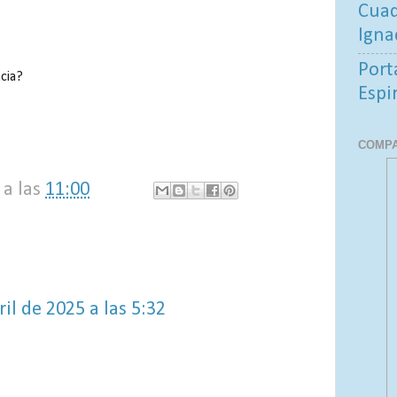
Cuad
Igna
Port
cia?
Espi
COMPA
a las
11:00
ril de 2025 a las 5:32