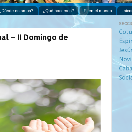
¿Dónde estamos?
¿Qué hacemos?
FI en el mundo
Laico
SECCI
Cotu
l – II Domingo de
Espi
Jesú
Novi
Caba
Soci