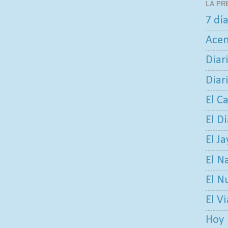
LA PR
7 dí
Ace
Diar
Diar
El C
El D
El Ja
El N
El N
El V
Hoy