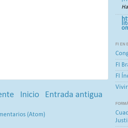
Ha
ht
li
o
FI EN
Cong
FI Br
FI Í
Vivir
ente
Inicio
Entrada antigua
FORM
Cuad
mentarios (Atom)
Justi