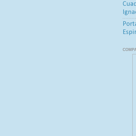
Cuad
Igna
Port
Espi
COMPA