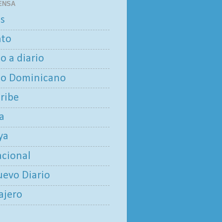
ENSA
as
nto
io a diario
io Dominicano
aribe
ía
ya
acional
uevo Diario
iajero