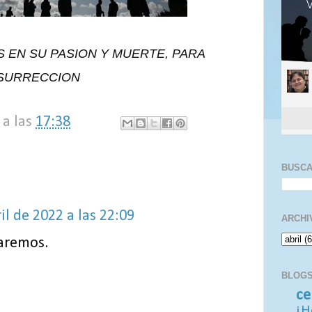
 EN SU PASION Y MUERTE,
PARA
ESURRECCION
a las
17:38
BUSC
il de 2022 a las 22:09
ARCHI
taremos.
BLOGS
ce
¡H