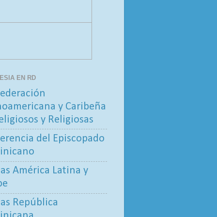
LESIA EN RD
ederación
noamericana y Caribeña
eligiosos y Religiosas
erencia del Episcopado
inicano
tas América Latina y
be
tas República
inicana