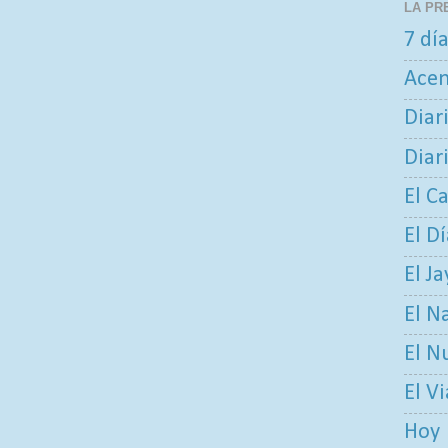
LA PR
7 dí
Ace
Diar
Diar
El C
El D
El Ja
El N
El N
El V
Hoy