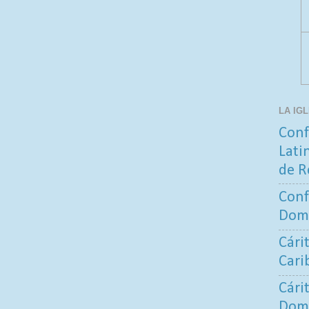
LA IG
Conf
Lati
de R
Conf
Dom
Cári
Cari
Cári
Dom