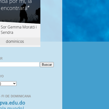
AR
VO
 FI DE DOMINICANA
pva.edu.do
ola mundo!