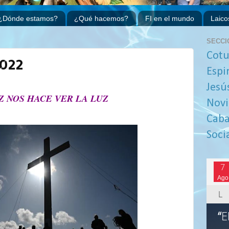
¿Dónde estamos?
¿Qué hacemos?
FI en el mundo
Laico
SECCI
Cotu
022
Espi
Jesú
Z NOS HACE VER LA LUZ
Novi
Caba
Soci