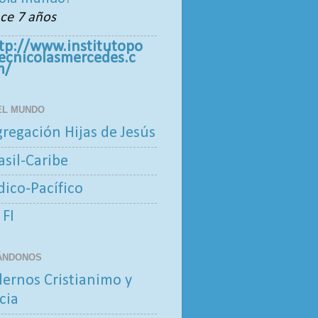
ce 7 años
tp://www.institutopo
tecnicolasmercedes.c
m/
 EL MUNDO
regación Hijas de Jesús
asil-Caribe
ndico-Pacífico
 FI
ÁNDONOS
ernos Cristianimo y
cia