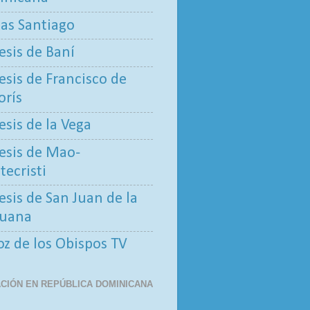
tas Santiago
esis de Baní
esis de Francisco de
rís
esis de la Vega
esis de Mao-
ecristi
esis de San Juan de la
uana
oz de los Obispos TV
CIÓN EN REPÚBLICA DOMINICANA