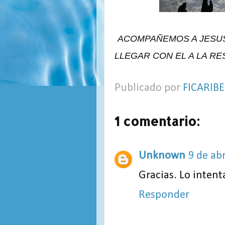
ACOMPAÑEMOS A JESUS
LLEGAR CON EL A LA R
Publicado por
FICARIBE
1 comentario:
Unknown
9 de abr
Gracias. Lo inten
Responder