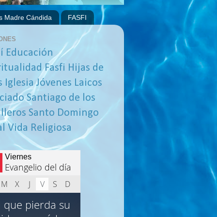
s Madre Cándida
FASFI
ONES
í
Educación
ritualidad
Fasfi
Hijas de
s
Iglesia
Jóvenes
Laicos
ciado
Santiago de los
lleros
Santo Domingo
al
Vida Religiosa