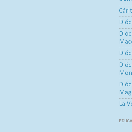
Cári
Dióc
Dióc
Maco
Dióc
Dióc
Mont
Dióc
Mag
La V
EDUCA