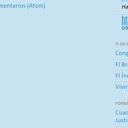
mentarios (Atom)
Ha
ht
li
o
FI EN
Cong
FI Br
FI Í
Vivir
FORM
Cuad
Justi