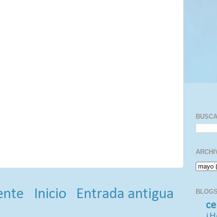
BUSC
ARCHI
ente
Inicio
Entrada antigua
BLOGS
ce
¡H