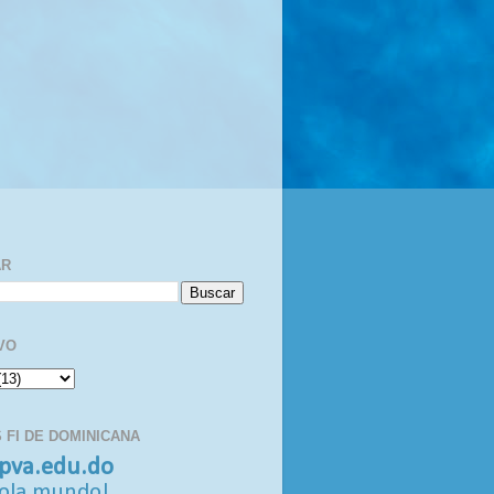
AR
VO
 FI DE DOMINICANA
pva.edu.do
ola mundo!