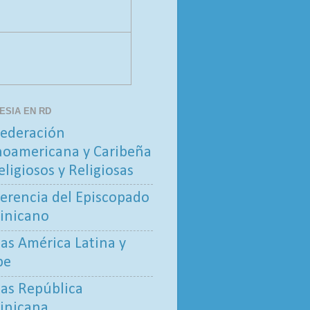
LESIA EN RD
ederación
noamericana y Caribeña
eligiosos y Religiosas
erencia del Episcopado
inicano
tas América Latina y
be
tas República
inicana