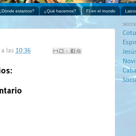
¿Dónde estamos?
¿Qué hacemos?
FI en el mundo
Laico
SECCI
Cotu
Espi
a las
10:36
Jesú
Novi
os:
Caba
Soci
ntario