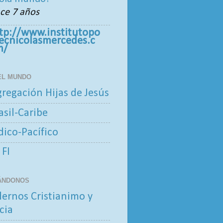
ce 7 años
tp://www.institutopo
tecnicolasmercedes.c
m/
 EL MUNDO
regación Hijas de Jesús
asil-Caribe
ndico-Pacífico
 FI
ÁNDONOS
ernos Cristianimo y
cia