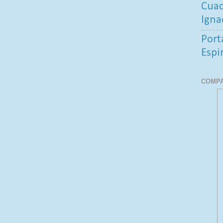
Cuad
Igna
Port
Espi
COMPA