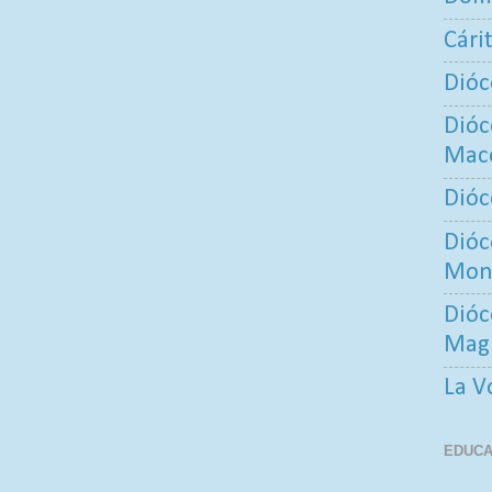
Cári
Dióc
Dióc
Maco
Dióc
Dióc
Mont
Dióc
Mag
La V
EDUCA