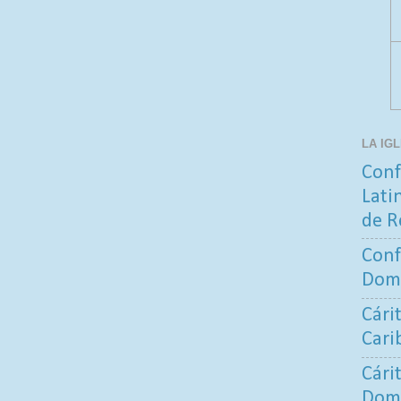
LA IG
Conf
Lati
de R
Conf
Dom
Cári
Cari
Cári
Dom