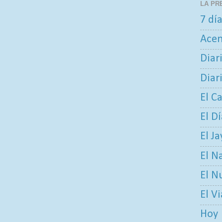
LA PR
7 dí
Ace
Diar
Diar
El C
El D
El Ja
El N
El N
El V
Hoy