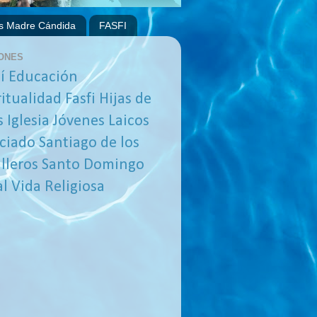
s Madre Cándida
FASFI
ONES
í
Educación
ritualidad
Fasfi
Hijas de
s
Iglesia
Jóvenes
Laicos
ciado
Santiago de los
lleros
Santo Domingo
al
Vida Religiosa