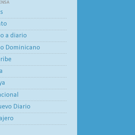
ENSA
as
nto
io a diario
io Dominicano
aribe
ía
ya
acional
uevo Diario
iajero