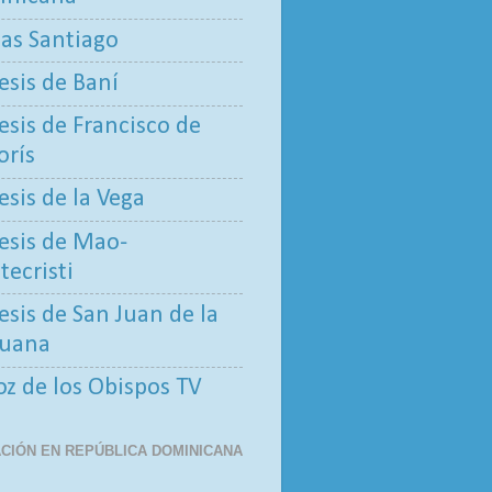
tas Santiago
esis de Baní
esis de Francisco de
rís
esis de la Vega
esis de Mao-
ecristi
esis de San Juan de la
uana
oz de los Obispos TV
CIÓN EN REPÚBLICA DOMINICANA