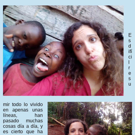
E
s
d
ifí
ci
l
r
e
s
u
mir todo lo vivido
en apenas unas
líneas, han
pasado muchas
cosas día a día, y
es cierto que ha