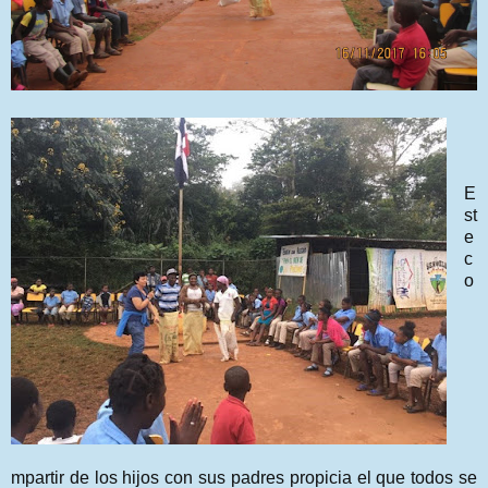
E
st
e
c
o
mpartir de los hijos con sus padres propicia el que todos se