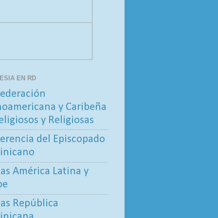
LESIA EN RD
ederación
noamericana y Caribeña
eligiosos y Religiosas
erencia del Episcopado
inicano
tas América Latina y
be
tas República
inicana