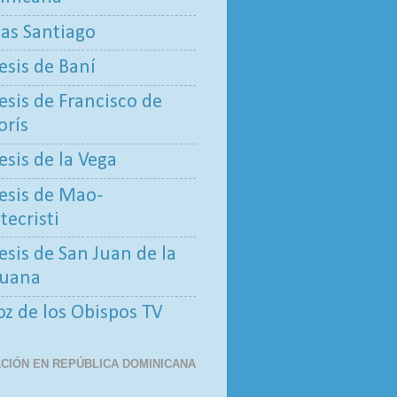
tas Santiago
esis de Baní
esis de Francisco de
rís
esis de la Vega
esis de Mao-
ecristi
esis de San Juan de la
uana
oz de los Obispos TV
CIÓN EN REPÚBLICA DOMINICANA