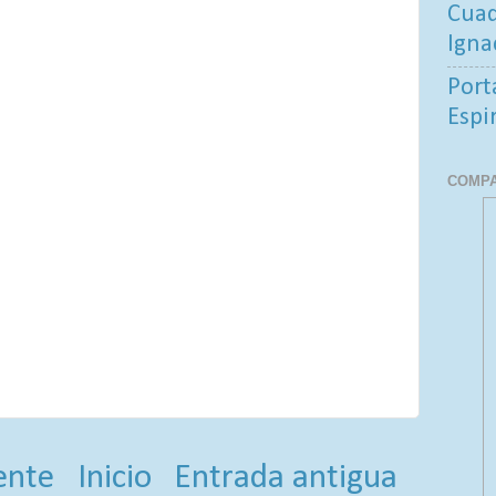
Cuad
Igna
Port
Espi
COMPA
ente
Inicio
Entrada antigua