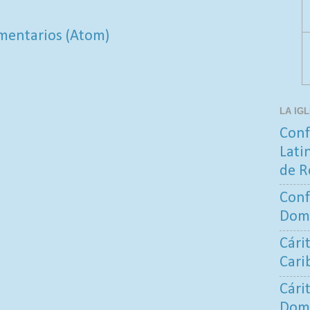
mentarios (Atom)
LA IG
Conf
Lati
de R
Conf
Dom
Cári
Cari
Cári
Dom