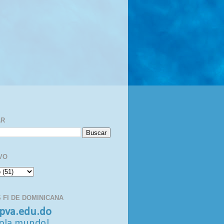
AR
VO
 FI DE DOMINICANA
pva.edu.do
ola mundo!