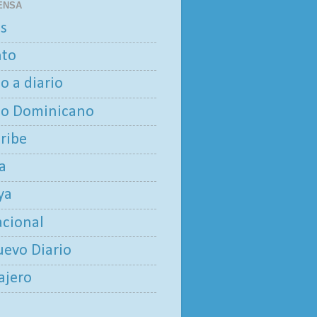
ENSA
as
nto
io a diario
io Dominicano
aribe
ía
ya
acional
uevo Diario
iajero