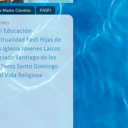
s Madre Cándida
FASFI
ONES
í
Educación
ritualidad
Fasfi
Hijas de
s
Iglesia
Jóvenes
Laicos
ciado
Santiago de los
lleros
Santo Domingo
al
Vida Religiosa