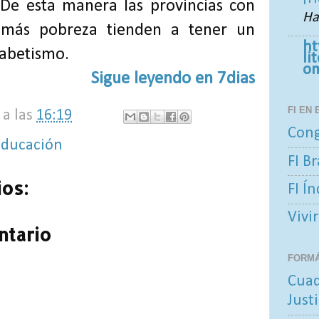
 De esta manera las provincias con
Ha
 más pobreza tienden a tener un
ht
abetismo.
li
o
Sigue leyendo en 7dias
FI EN
a las
16:19
Cong
educación
FI Br
os:
FI Í
Vivir
ntario
FORM
Cuad
Justi