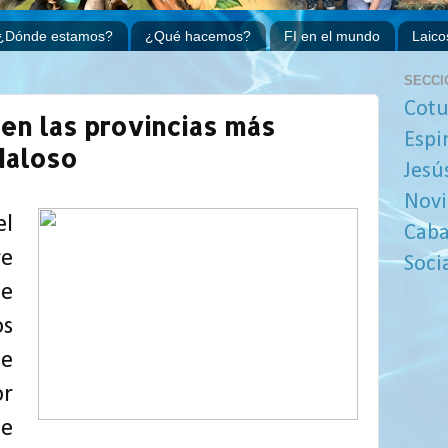
¿Dónde estamos?
¿Qué hacemos?
FI en el mundo
Laico
SECCI
Cotu
 en las provincias más
Espi
daloso
Jesú
Novi
el
Caba
re
Soci
de
os
e
r
ue