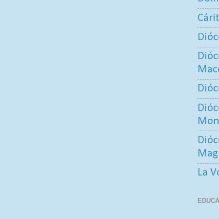
Cári
Dióc
Dióc
Maco
Dióc
Dióc
Mont
Dióc
Mag
La V
EDUCA