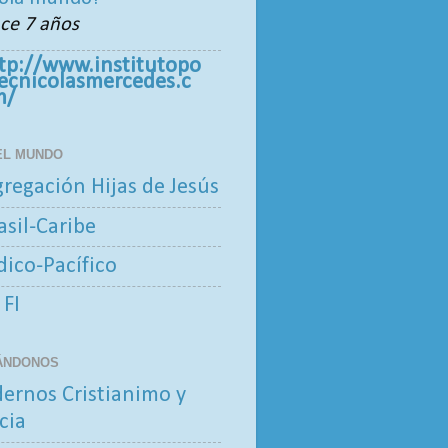
ce 7 años
tp://www.institutopo
tecnicolasmercedes.c
m/
 EL MUNDO
regación Hijas de Jesús
asil-Caribe
ndico-Pacífico
 FI
ÁNDONOS
ernos Cristianimo y
cia