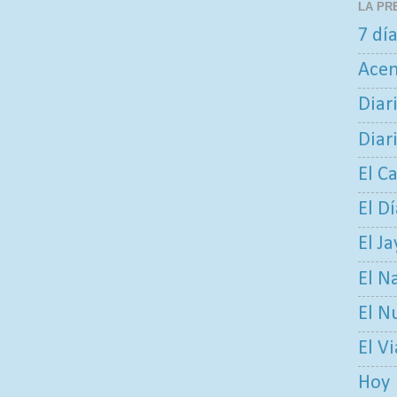
LA PR
7 dí
Ace
Diar
Diar
El C
El D
El Ja
El N
El N
El V
Hoy