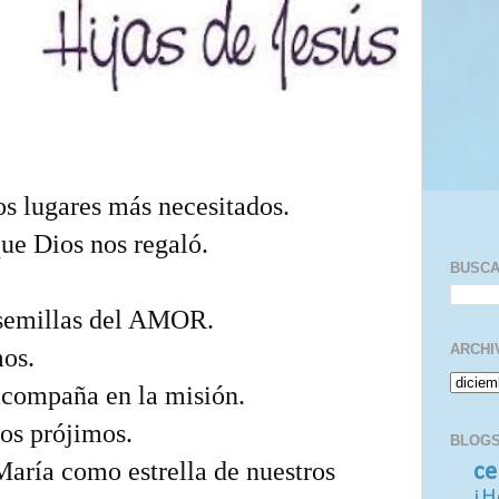
los lugares más necesitados.
que Dios nos regaló.
BUSC
 semillas del AMOR.
ARCHI
mos.
acompaña en la misión.
los prójimos.
BLOGS
aría como estrella de nuestros
ce
¡H