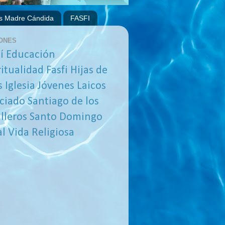
s Madre Cándida
FASFI
ONES
í
Educación
ritualidad
Fasfi
Hijas de
s
Iglesia
Jóvenes
Laicos
ciado
Santiago de los
lleros
Santo Domingo
al
Vida Religiosa