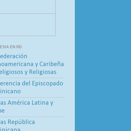
LESIA EN RD
ederación
noamericana y Caribeña
eligiosos y Religiosas
erencia del Episcopado
inicano
tas América Latina y
be
tas República
inicana