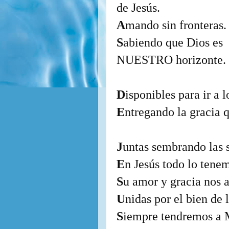
de Jesús.
A
mando sin fronteras.
S
abiendo que Dios es
NUESTRO horizonte.
D
isponibles para ir a 
E
ntregando la gracia 
J
untas sembrando las
E
n Jesús todo lo tene
S
u amor y gracia nos 
U
nidas por el bien de 
S
iempre tendremos a M