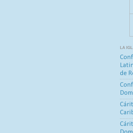
LA IG
Conf
Lati
de R
Conf
Dom
Cári
Cari
Cári
Dom