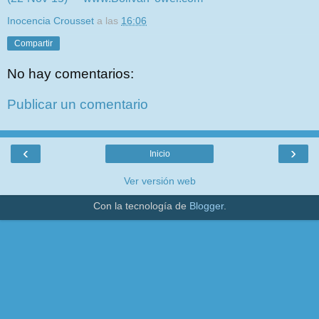
Inocencia Crousset
a las
16:06
Compartir
No hay comentarios:
Publicar un comentario
‹
›
Inicio
Ver versión web
Con la tecnología de
Blogger
.