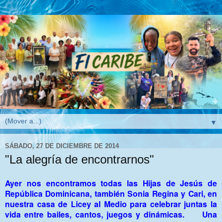
▼
SÁBADO, 27 DE DICIEMBRE DE 2014
"La alegría de encontrarnos"
Ayer nos encontramos todas las Hijas de Jesús de
República Dominicana, también Sonia Regina y Cari, en
nuestra casa de Licey al Medio para celebrar juntas la
vida entre bailes, cantos, juegos y dinámicas. Una