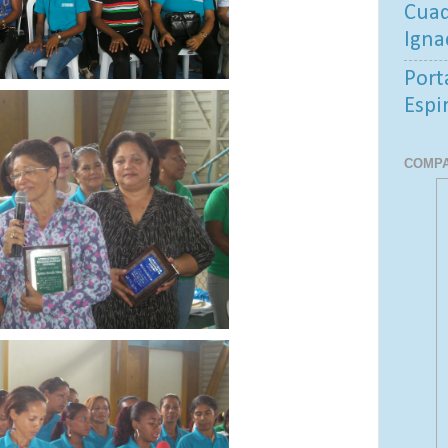
Cuad
Igna
Port
Espi
COMPA