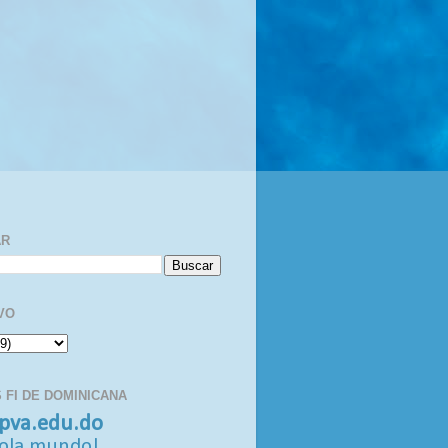
AR
VO
 FI DE DOMINICANA
pva.edu.do
ola mundo!