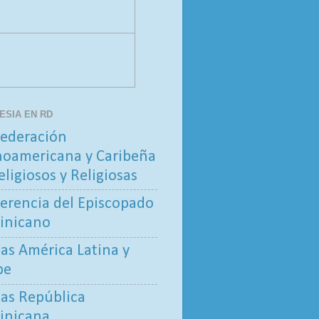
LESIA EN RD
ederación
noamericana y Caribeña
eligiosos y Religiosas
erencia del Episcopado
inicano
tas América Latina y
be
tas República
inicana