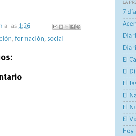
LA PR
7 dí
Ace
n
a las
1:26
Diar
ción
,
formaciòn
,
social
Diar
os:
El C
El D
ntario
El Ja
El N
El N
El V
Hoy