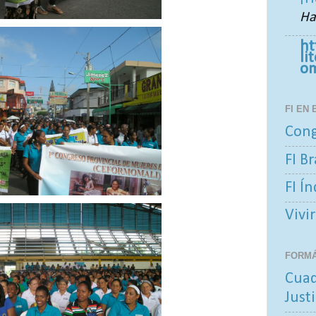
Ha
ht
li
o
FI EN
Cong
FI Br
FI Í
Vivir
FORM
Cuad
Justi