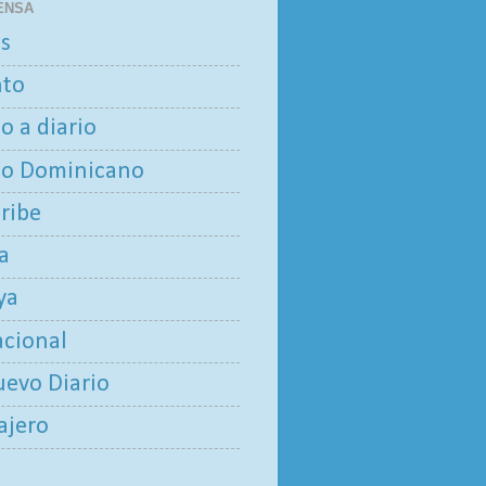
ENSA
as
nto
io a diario
io Dominicano
aribe
ía
ya
acional
uevo Diario
iajero