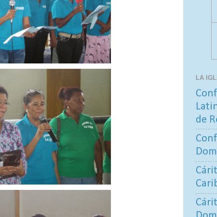
LA IG
Conf
Lati
de R
Conf
Dom
Cári
Cari
Cári
Dom