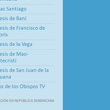
tas Santiago
esis de Baní
esis de Francisco de
rís
esis de la Vega
esis de Mao-
ecristi
esis de San Juan de la
uana
oz de los Obispos TV
CIÓN EN REPÚBLICA DOMINICANA