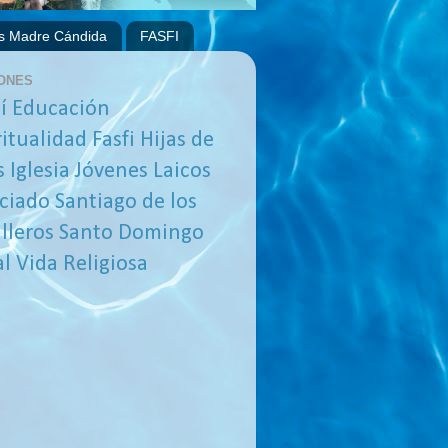
s Madre Cándida
FASFI
ONES
í
Educación
ritualidad
Fasfi
Hijas de
s
Iglesia
Jóvenes
Laicos
ciado
Santiago de los
lleros
Santo Domingo
al
Vida Religiosa