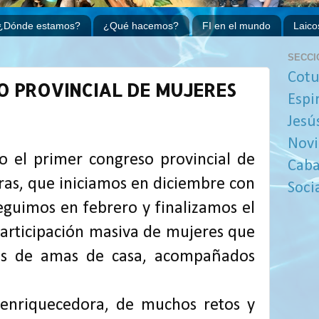
¿Dónde estamos?
¿Qué hacemos?
FI en el mundo
Laico
SECCI
Cotu
O PROVINCIAL DE MUJERES
Espi
Jesú
Novi
do el primer congreso provincial de
Caba
s, que iniciamos en diciembre con
Soci
eguimos en febrero y finalizamos el
participación masiva de mujeres que
os de amas de casa, acompañados
 enriquecedora, de muchos retos y