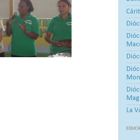
Cári
Dióc
Dióc
Maco
Dióc
Dióc
Mont
Dióc
Mag
La V
EDUCA