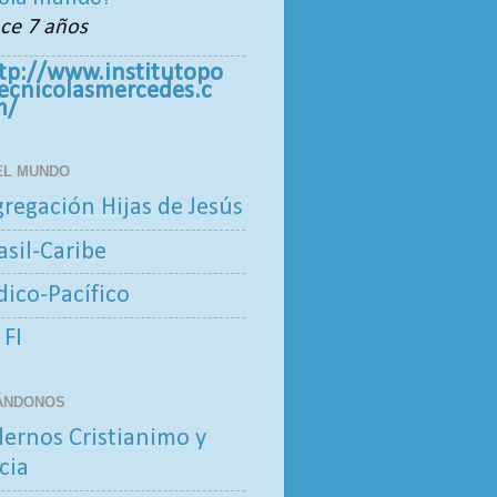
ce 7 años
tp://www.institutopo
tecnicolasmercedes.c
m/
 EL MUNDO
regación Hijas de Jesús
asil-Caribe
ndico-Pacífico
 FI
ÁNDONOS
ernos Cristianimo y
cia