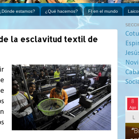
¿Dónde estamos?
¿Qué hacemos?
FI en el mundo
Laico
SECCI
Cotu
de la esclavitud textil de
Espi
Jesú
Novi
ir
Caba
e
Soci
de
os
n
os