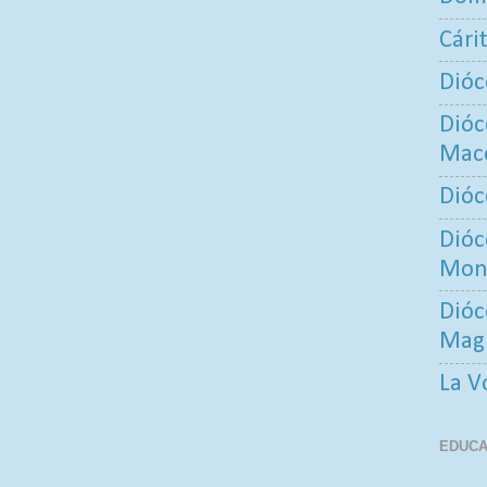
Cári
Dióc
Dióc
Maco
Dióc
Dióc
Mont
Dióc
Mag
La V
EDUCA