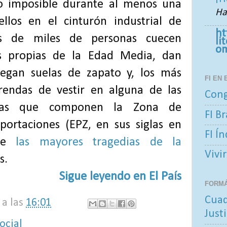
co imposible durante al menos una
Ha
llos en el cinturón industrial de
ht
tos de miles de personas cuecen
li
o
cas propias de la Edad Media, dan
egan suelas de zapato y, los más
FI EN
rendas de vestir en alguna de las
Cong
icas que componen la Zona de
FI Br
ortaciones (EPZ, en sus siglas en
FI Í
 de
las mayores tragedias de la
Vivir
s.
Sigue leyendo en El País
FORM
Cuad
a las
16:01
Justi
ocial