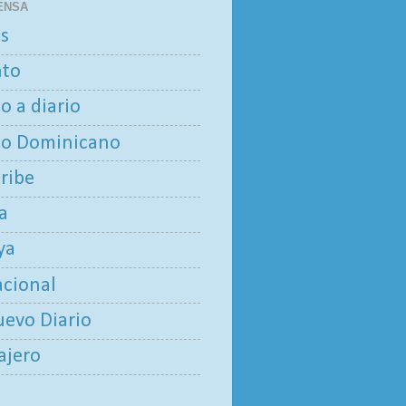
ENSA
as
nto
io a diario
io Dominicano
aribe
ía
ya
acional
uevo Diario
iajero