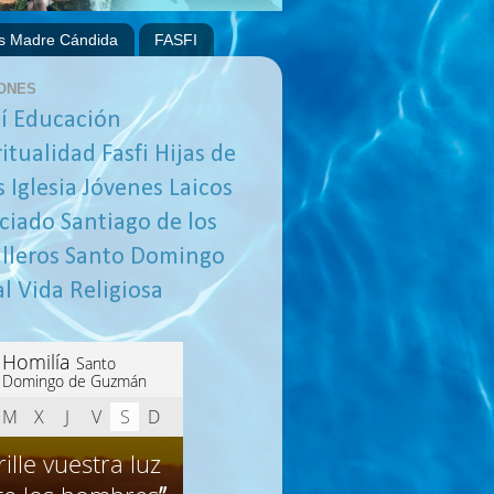
s Madre Cándida
FASFI
ONES
í
Educación
ritualidad
Fasfi
Hijas de
s
Iglesia
Jóvenes
Laicos
ciado
Santiago de los
lleros
Santo Domingo
al
Vida Religiosa