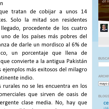
an
 que tratan de cobijar a unos 14
tes. Solo la mitad son residentes
a llegado, procedente de los cuatro
 uno de los países más pobres del
ranza de darle un mordisco al 6% de
ico, un porcentaje que llena de
BUSC
 que convierte a la antigua Pakistán
s ejemplos más exitosos del milagro
ARCHI
tinente indio.
 rurales no se les encuentra en los
comerciales que sirven de oasis de
BLOGS
mergente clase media. No, hay que
ce
¡H