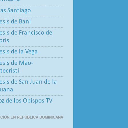
tas Santiago
esis de Baní
esis de Francisco de
rís
esis de la Vega
esis de Mao-
ecristi
esis de San Juan de la
uana
oz de los Obispos TV
CIÓN EN REPÚBLICA DOMINICANA