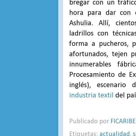
bregar con un tráfi
hora para dar con e
Ashulia. Allí, cien
ladrillos con técni
forma a pucheros, p
afortunados, tejen p
innumerables fábr
Procesamiento de Exp
inglés), escenario
industria textil
del paí
Publicado por
FICARIBE
Etiquetas:
actualidad
,
s