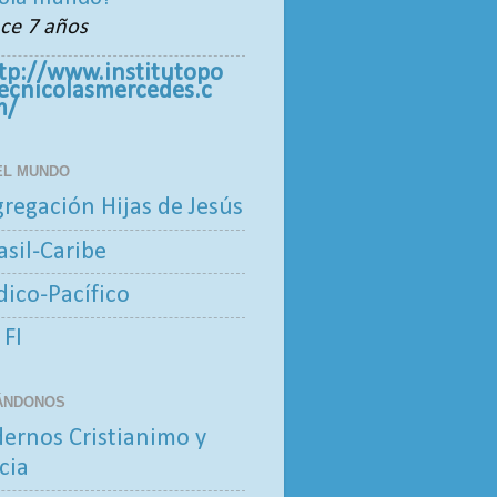
ce 7 años
tp://www.institutopo
tecnicolasmercedes.c
m/
 EL MUNDO
regación Hijas de Jesús
asil-Caribe
ndico-Pacífico
 FI
ÁNDONOS
ernos Cristianimo y
cia