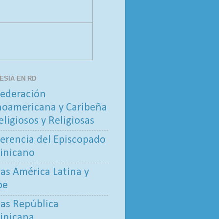
LESIA EN RD
ederación
noamericana y Caribeña
eligiosos y Religiosas
erencia del Episcopado
inicano
tas América Latina y
be
tas República
inicana