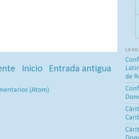
LA IG
Conf
ente
Inicio
Entrada antigua
Lati
de R
Conf
mentarios (Atom)
Dom
Cári
Cari
Cári
Dom