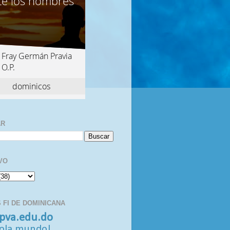
AR
VO
 FI DE DOMINICANA
pva.edu.do
ola mundo!