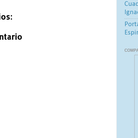
Cuad
Igna
os:
Port
Espi
ntario
COMPA