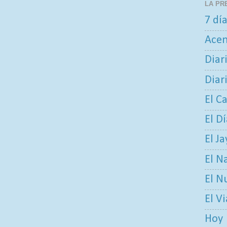
LA PR
7 dí
Ace
Diar
Diar
El C
El D
El Ja
El N
El N
El V
Hoy