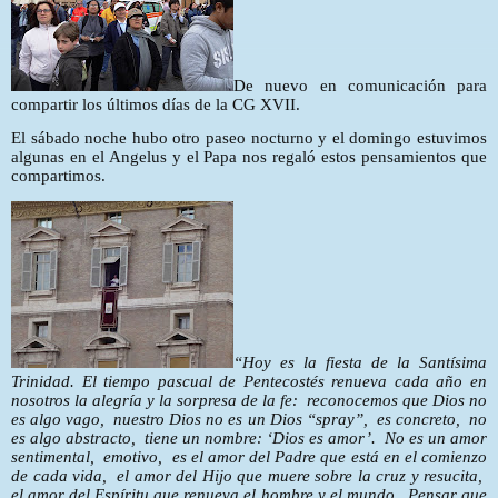
De nuevo en comunicación para
compartir los últimos días de la CG XVII.
El sábado noche hubo otro paseo nocturno y el domingo estuvimos
algunas en el Angelus y el Papa nos regaló estos pensamientos que
compartimos.
“Hoy es la fiesta de la Santísima
Trinidad. El tiempo pascual de Pentecostés renueva cada año en
nosotros la alegría y la sorpresa de la fe:
reconocemos que Dios no
es algo vago,
nuestro Dios no es un Dios “spray”,
es concreto,
no
es algo abstracto,
tiene un nombre: ‘Dios es amor’.
No es un amor
sentimental,
emotivo,
es el amor del Padre que está en el comienzo
de cada vida,
el amor del Hijo que muere sobre la cruz y resucita,
el amor del Espíritu que renueva el hombre y el mundo.
Pensar que